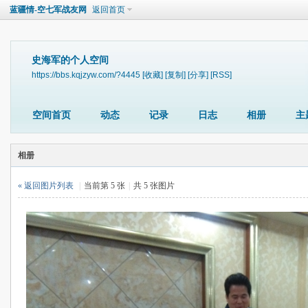
蓝疆情-空七军战友网
返回首页
史海军的个人空间
https://bbs.kqjzyw.com/?4445
[收藏]
[复制]
[分享]
[RSS]
空间首页
动态
记录
日志
相册
主
相册
« 返回图片列表
|
当前第 5 张
|
共 5 张图片