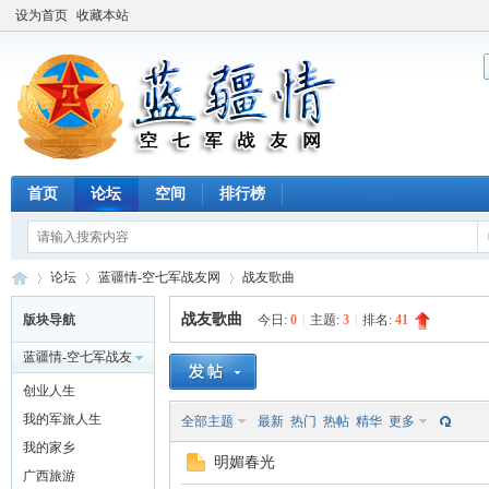
设为首页
收藏本站
首页
论坛
空间
排行榜
论坛
蓝疆情-空七军战友网
战友歌曲
战友歌曲
版块导航
今日:
0
|
主题:
3
|
排名:
41
蓝疆情-空七军战友
蓝
»
›
›
网
创业人生
我的军旅人生
全部主题
最新
热门
热帖
精华
更多
我的家乡
明媚春光
广西旅游