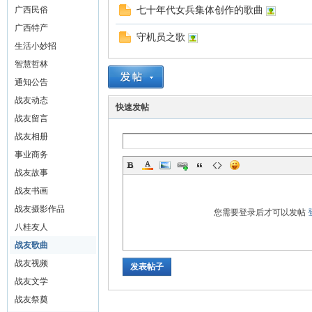
广西民俗
七十年代女兵集体创作的歌曲
广西特产
守机员之歌
生活小妙招
疆
智慧哲林
通知公告
战友动态
快速发帖
战友留言
战友相册
事业商务
战友故事
战友书画
情-
战友摄影作品
您需要登录后才可以发帖
八桂友人
战友歌曲
战友视频
发表帖子
战友文学
战友祭奠