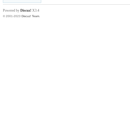
Powered by
Discuz!
X3.4
空
© 2001-2023
Discuz! Team
.
七
军