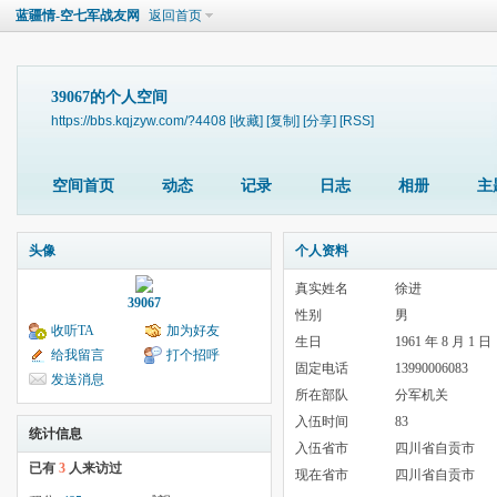
蓝疆情-空七军战友网
返回首页
39067的个人空间
https://bbs.kqjzyw.com/?4408
[收藏]
[复制]
[分享]
[RSS]
空间首页
动态
记录
日志
相册
主
头像
个人资料
真实姓名
徐进
39067
性别
男
收听TA
加为好友
生日
1961 年 8 月 1 日
给我留言
打个招呼
固定电话
13990006083
发送消息
所在部队
分军机关
入伍时间
83
统计信息
入伍省市
四川省自贡市
已有
3
人来访过
现在省市
四川省自贡市