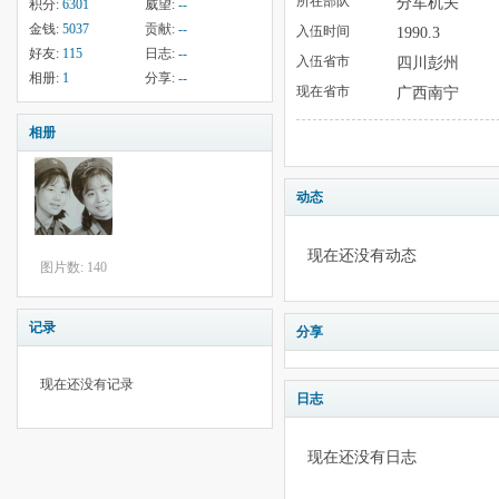
所在部队
分军机关
积分:
6301
威望:
--
金钱:
5037
贡献:
--
入伍时间
1990.3
好友:
115
日志:
--
入伍省市
四川彭州
相册:
1
分享:
--
现在省市
广西南宁
相册
动态
现在还没有动态
图片数: 140
记录
分享
现在还没有记录
日志
现在还没有日志