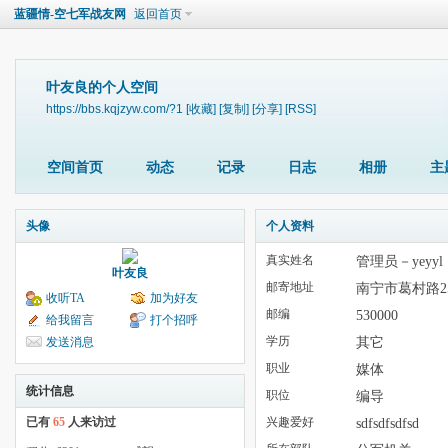
蓝疆情-空七军战友网
返回首页
叶友良的个人空间
https://bbs.kqjzyw.com/?1
[收藏]
[复制]
[分享]
[RSS]
空间首页
动态
记录
日志
相册
主
头像
个人资料
真实姓名
管理员－yeyyl
叶友良
邮寄地址
南宁市葛村路2
收听TA
加为好友
邮编
530000
给我留言
打个招呼
学历
其它
发送消息
职业
媒体
统计信息
职位
编导
已有
65
人来访过
兴趣爱好
sdfsdfsdfsd