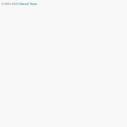
© 2001-2023
Discuz! Team
.